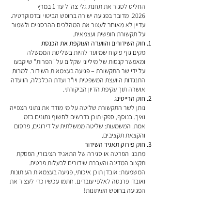
החליט לסגור את תחנת גלי צה"ל עד 1 במרץ
2026.
מדובר בפגיעה ישירה בחופש הביטוי ובדמוקרטיה.
עדיין לא מאוחר לעצור את המהלכים ההרסניים ולשמור
על תקשורת חופשית ועצמאית.
חוק השידורים והוועדה העוקפת את הכנסת
מקים גוף פיקוח שמיועד להיות בשליטת הממשלה
ומאפשר קנסות של מיליוני שקלים על "הפרות" שייקבעו
על ידי שר התקשורת – פגיעה בעצמאות השידור. למרות
התנגדות היועצת המשפטית ויו"ר ועדת הכלכלה, הוועדה
אושרה תוך עקיפת הדיון הביקורתי.
חוק הרייטינג
נותן לשר התקשורת שליטה על מי מודד את נתוני הצפייה
ואיך. בנוסף, ספקי תוכן נדרשים לחשוף נתונים בזמן
אמת. המשמעות: שליטה ממשלתית על דירוגים, פרסום
והקצאת תקציבים.
חוק פירוק תאגיד השידור
מתכנן הפרטה או סגירה של התאגיד הציבורי, הפסקת
תקצוב המדינה והעברת שידורים לבעלות פרטית.
המשמעות: אובדן תוכן איכותי, פגיעה בעצמאות העיתונות
ואובדן פרנסה לאלפי עובדים. חתמו עכשיו כדי לעצור את
הפגיעה בחופש העיתונות!