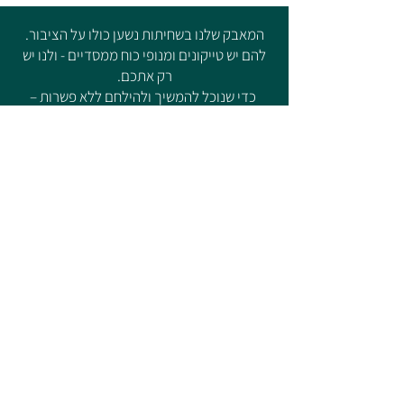
המאבק שלנו בשחיתות נשען כולו על הציבור.
להם יש טייקונים ומנופי כוח ממסדיים - ולנו יש
רק אתכם.
כדי שנוכל להמשיך ולהילחם ללא פשרות –
אנחנו חייבים אתכם איתנו.
תרמו למאבק
תמכו במאבק ושתפו העצומה!