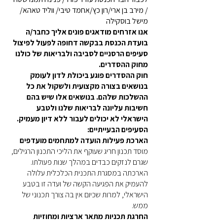
/ מירב בן ארי/רון כץ/אחמד טיבי/ ווליד טאהא/
מישל בוסקילה
אנו אזרחים מודאגים פונים אליך כחבר/ה
בועדת הכנסת בבקשה דחופה לפעול לפיצול
סעיפים הרסניים לסביבה ולבריאות של כולנו
מחוק ההסדרים.
חוק ההסדרים פוגע ביכולת לדון לעומק
בנושאים בצורה מקצועית ולשקול את כל
ההשלכות שלהם. בנושאים אלו שיש בהם
חשיבות עליונה לבריאות שלנו ולטבע
הישראלי לא יכולים לעבור ללא דיון מעמיק.
הסעיפים הבעייתיים:
הארכת פעילות הועדה למתחמים מועדפים
מוסד תכנון חריג שעוקף את הליכי התכנון הרגילים,
שגרם לנזקים כבדים במהלך שנות פעולתו.
הארכתה במסגרת התכנית הכלכלית עלולה
להעמיק את הפגיעה הקשה של ועדה זו בטבע
הישראלי, למרות שכיום אין בה צורך תכנוני של
ממש.
החרגת תכניות מתאר ארציות ומחוזיות