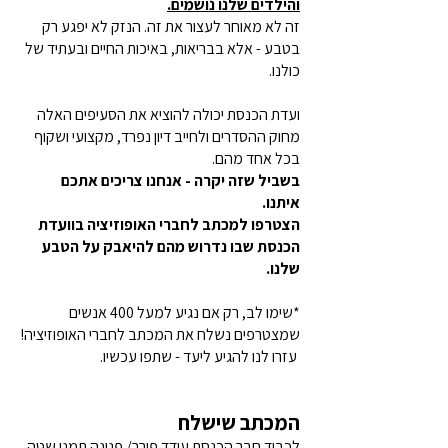
והילדים שלנו נושמים.
זה לא מאוחר לעצור את זה. הנזק לא יפגע רק
בטבע - אלא בבריאות, באיכות החיים ובעתיד של
כולנו.
ועדת הכנסת יכולה להוציא את הסעיפים האלה
מחוק ההסדרים ולחייב דיון נפרד, מקצועי ושקוף
בכל אחד מהם.
בשביל שזה יקרה - אנחנו צריכים אתכם
איתנו.
הצטרפו למכתב לחברי האופוזיציה בוועדת
הכנסת שבו נדרוש מהם להיאבק על הטבע
שלנו.
*שימו לב, רק אם נגיע למעל 400 אנשים
שמצטרפים נשלח את המכתב לחברי האופוזיציה!
עזרו לנו להגיע ליעד - שתפו עכשיו.
המכתב שישלח
לכבוד חבר הכנסת עודד פורר/ פנינה תמנו שטה