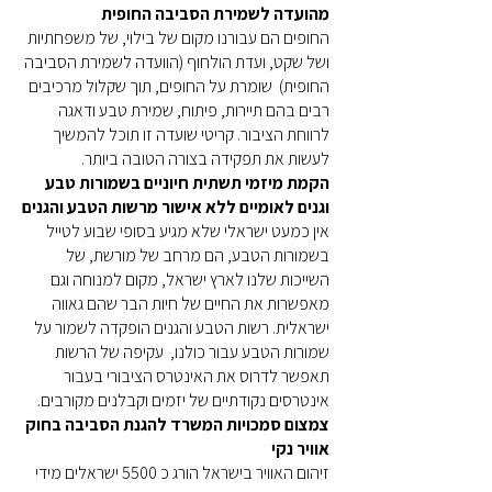
מהועדה לשמירת הסביבה החופית
החופים הם עבורנו מקום של בילוי, של משפחתיות
ושל שקט, ועדת הולחוף (הוועדה לשמירת הסביבה
החופית) שומרת על החופים, תוך שקלול מרכיבים
רבים בהם תיירות, פיתוח, שמירת טבע ודאגה
לרווחת הציבור. קריטי שועדה זו תוכל להמשיך
לעשות את תפקידה בצורה הטובה ביותר.
הקמת מיזמי תשתית חיוניים בשמורות טבע
וגנים לאומיים ללא אישור מרשות הטבע והגנים
אין כמעט ישראלי שלא מגיע בסופי שבוע לטייל
בשמורות הטבע, הם מרחב של מורשת, של
השייכות שלנו לארץ ישראל, מקום למנוחה וגם
מאפשרות את החיים של חיות הבר שהם גאווה
ישראלית. רשות הטבע והגנים הופקדה לשמור על
שמורות הטבע עבור כולנו, עקיפה של הרשות
תאפשר לדרוס את האינטרס הציבורי בעבור
אינטרסים נקודתיים של יזמים וקבלנים מקורבים.
צמצום סמכויות המשרד להגנת הסביבה בחוק
אוויר נקי
זיהום האוויר בישראל הורג כ 5500 ישראלים מידי